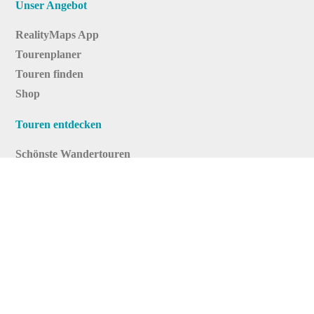
Unser Angebot
RealityMaps App
Tourenplaner
Touren finden
Shop
Touren entdecken
Schönste Wandertouren
Top-Touren
Top-Regionen
Skitouren
Infos & Service
News
FAQs