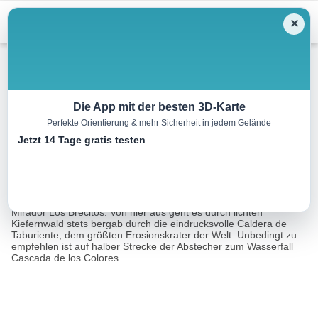
Menu
✕
Bergwandern
Die App mit der besten 3D-Karte
Perfekte Orientierung & mehr Sicherheit in jedem Gelände
Caldera de Taburiente
Jetzt 14 Tage gratis testen
15.0 km
07:00 h
500 m
1500 m
Eine Tour von:
RealityMaps
Diese Tour beginnt mit einer Taxifahrt zum Ausgangspunkt am
Mirador Los Brecitos. Von hier aus geht es durch lichten
Kiefernwald stets bergab durch die eindrucksvolle Caldera de
Taburiente, dem größten Erosionskrater der Welt. Unbedingt zu
empfehlen ist auf halber Strecke der Abstecher zum Wasserfall
Cascada de los Colores...