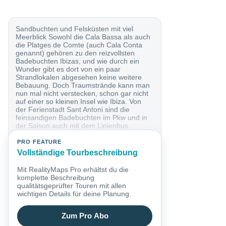
Sandbuchten und Felsküsten mit viel
Meerblick Sowohl die Cala Bassa als auch
die Platges de Comte (auch Cala Conta
genannt) gehören zu den reizvollsten
Badebuchten Ibizas, und wie durch ein
Wunder gibt es dort von ein paar
Strandlokalen abgesehen keine weitere
Bebauung. Doch Traumstrände kann man
nun mal nicht verstecken, schon gar nicht
auf einer so kleinen Insel wie Ibiza. Von
der Ferienstadt Sant Antoni sind die
feinsandigen Badebuchten im Pkw und in
der Saison auch mit dem Linienbus
schnell...
PRO FEATURE
Vollständige Tourbeschreibung
Mit RealityMaps Pro erhältst du die
komplette Beschreibung
qualitätsgeprüfter Touren mit allen
wichtigen Details für deine Planung.
Zum Pro Abo