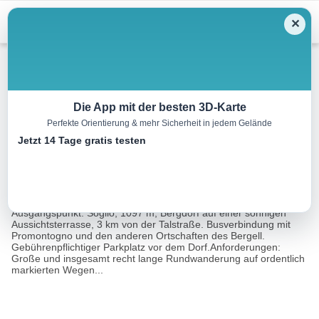
Menu
✕
Wandern
Die App mit der besten 3D-Karte
Perfekte Orientierung & mehr Sicherheit in jedem Gelände
Cadrin – Plan Lo
Jetzt 14 Tage gratis testen
18.2 km
08:00 h
1427 m
1427 m
Eine Tour
Rother Wanderführer Comer See (Eugen E.
von:
Hüsler)
Ausgangspunkt: Soglio, 1097 m, Bergdorf auf einer sonnigen
Aussichtsterrasse, 3 km von der Talstraße. Busverbindung mit
Promontogno und den anderen Ortschaften des Bergell.
Gebührenpflichtiger Parkplatz vor dem Dorf.Anforderungen:
Große und insgesamt recht lange Rundwanderung auf ordentlich
markierten Wegen...