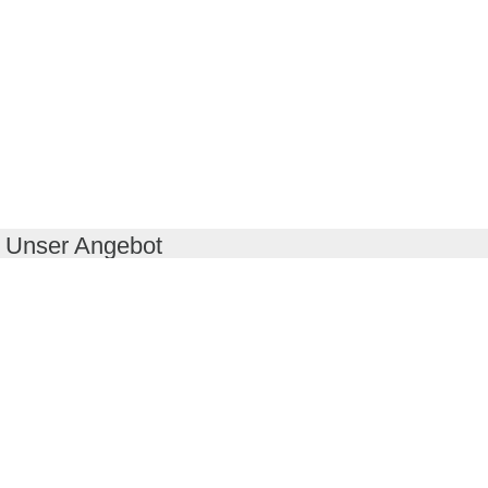
Unser Angebot
RealityMaps App
Tourenplaner
Touren finden
Shop
Touren entdecken
Schönste Wandertouren