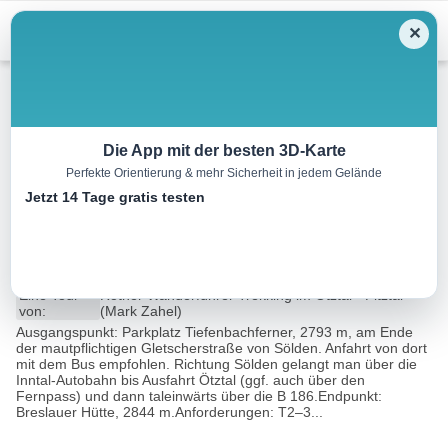
Menu
✕
Wandern
Die App mit der besten 3D-Karte
Perfekte Orientierung & mehr Sicherheit in jedem Gelände
C001 Tiefenbachferner –
Jetzt 14 Tage gratis testen
Breslauer Hütte
12.1 km
05:30 h
610 m
559 m
Eine Tour
Rother Wanderführer Trekking im Ötztal - Pitztal
von:
(Mark Zahel)
Ausgangspunkt: Parkplatz Tiefenbachferner, 2793 m, am Ende
der mautpflichtigen Gletscherstraße von Sölden. Anfahrt von dort
mit dem Bus empfohlen. Richtung Sölden gelangt man über die
Inntal-Autobahn bis Ausfahrt Ötztal (ggf. auch über den
Fernpass) und dann taleinwärts über die B 186.Endpunkt:
Breslauer Hütte, 2844 m.Anforderungen: T2–3...