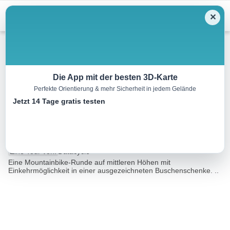
Menu
✕
Mountainbike
Die App mit der besten 3D-Karte
Perfekte Orientierung & mehr Sicherheit in jedem Gelände
Buschenschanktour |
Jetzt 14 Tage gratis testen
nock/bike Tour 50
9.7 km
02:00 h
417 m
416 m
Eine Tour von:
Datacycle
Eine Mountainbike-Runde auf mittleren Höhen mit
Einkehrmöglichkeit in einer ausgezeichneten Buschenschenke. ..