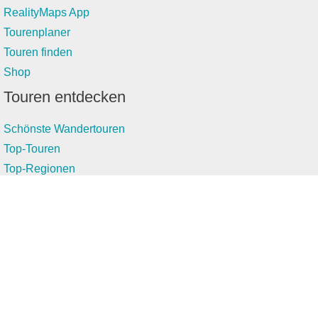
RealityMaps App
Tourenplaner
Touren finden
Shop
Touren entdecken
Schönste Wandertouren
Top-Touren
Top-Regionen
Skitouren
Infos & Service
News
FAQs
Über uns