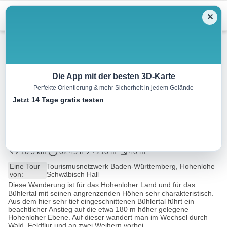
Menu
✕
Wandern
Die App mit der besten 3D-Karte
Perfekte Orientierung & mehr Sicherheit in jedem Gelände
Bühlertalwanderweg 6. Etappe
Jetzt 14 Tage gratis testen
– von Cröffelbach nach
Eckartshausen
10.3 km
02:45 h
210 m
40 m
Eine Tour
Tourismusnetzwerk Baden-Württemberg, Hohenlohe
von:
Schwäbisch Hall
Diese Wanderung ist für das Hohenloher Land und für das
Bühlertal mit seinen angrenzenden Höhen sehr charakteristisch.
Aus dem hier sehr tief eingeschnittenen Bühlertal führt ein
beachtlicher Anstieg auf die etwa 180 m höher gelegene
Hohenloher Ebene. Auf dieser wandert man im Wechsel durch
Wald, Feldflur und an zwei Weihern vorbei...