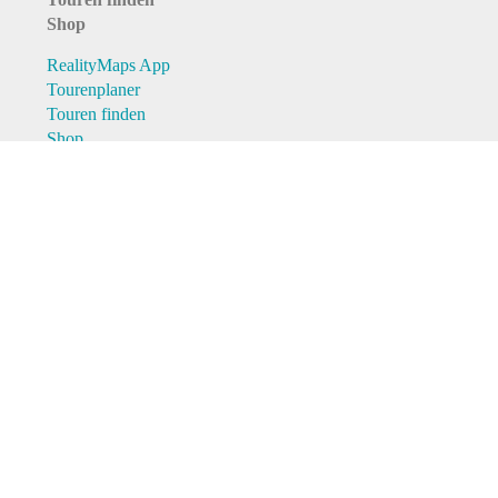
Shop
RealityMaps App
Tourenplaner
Touren finden
Shop
Touren entdecken
Schönste Wandertouren
Top-Touren
Top-Regionen
Skitouren
Schönste Wandertouren
Top-Touren
Top-Regionen
Skitouren