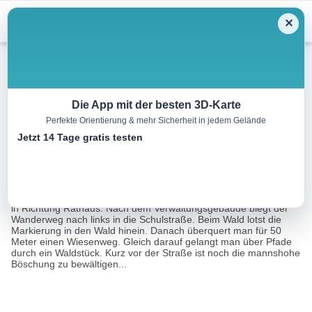
Menu
✕
Wandern
Die App mit der besten 3D-Karte
Perfekte Orientierung & mehr Sicherheit in jedem Gelände
Buchbergrundweg
Jetzt 14 Tage gratis testen
9.8 km
03:00 h
4914 m
4875 m
Eine Tour von:
Landkreis Cham
Ab dem Ausgangspunkt in Willmering geht es über das Bahngleis
in Richtung Rathaus. Nach dem Verwaltungsgebäude biegt der
Wanderweg nach links in die Schulstraße. Beim Wald lotst die
Markierung in den Wald hinein. Danach überquert man für 50
Meter einen Wiesenweg. Gleich darauf gelangt man über Pfade
durch ein Waldstück. Kurz vor der Straße ist noch die mannshohe
Böschung zu bewältigen...