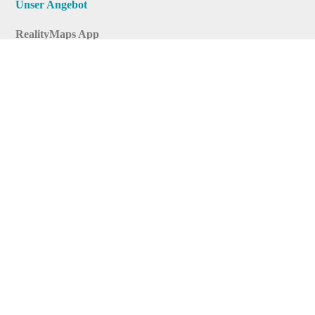
Unser Angebot
RealityMaps App
Tourenplaner
Touren finden
Shop
Touren entdecken
Schönste Wandertouren
Top-Touren
Top-Regionen
Skitouren
Infos & Service
News
FAQs