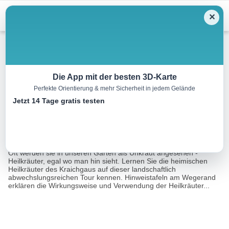
Menu
✕
Wandern
Die App mit der besten 3D-Karte
Perfekte Orientierung & mehr Sicherheit in jedem Gelände
BS3 – Kräutergenusstour
Jetzt 14 Tage gratis testen
10.4 km
02:45 h
146 m
102 m
Eine Tour
Tourismusnetzwerk Baden-Württemberg, Regina
von:
Brüsewitz
Oft werden sie in unseren Gärten als Unkraut angesehen -
Heilkräuter, egal wo man hin sieht. Lernen Sie die heimischen
Heilkräuter des Kraichgaus auf dieser landschaftlich
abwechslungsreichen Tour kennen. Hinweistafeln am Wegerand
erklären die Wirkungsweise und Verwendung der Heilkräuter...