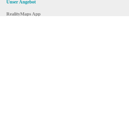
Unser Angebot
RealityMaps App
Tourenplaner
Touren finden
Shop
Touren entdecken
Schönste Wandertouren
Top-Touren
Top-Regionen
Skitouren
Infos & Service
News
FAQs