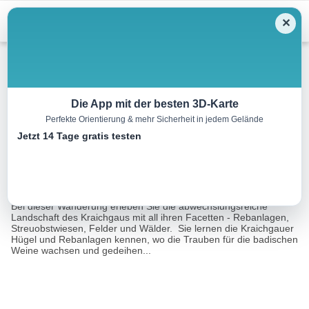
✕
Menu
Wandern
Die App mit der besten 3D-Karte
Perfekte Orientierung & mehr Sicherheit in jedem Gelände
BS2 – Wein-Panoramaweg
Jetzt 14 Tage gratis testen
8.7 km
02:15 h
58 m
57 m
Eine Tour
Tourismusnetzwerk Baden-Württemberg, Regina
von:
Brüsewitz
Bei dieser Wanderung erleben Sie die abwechslungsreiche
Landschaft des Kraichgaus mit all ihren Facetten - Rebanlagen,
Streuobstwiesen, Felder und Wälder. Sie lernen die Kraichgauer
Hügel und Rebanlagen kennen, wo die Trauben für die badischen
Weine wachsen und gedeihen...