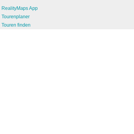
RealityMaps App
Tourenplaner
Touren finden
Shop
Touren entdecken
Schönste Wandertouren
Top-Touren
Top-Regionen
Skitouren
Infos & Service
News
FAQs
Über uns