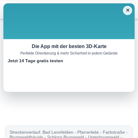
Menu
✕
Wandern
Die App mit der besten 3D-Karte
Perfekte Orientierung & mehr Sicherheit in jedem Gelände
Brunnwald-Runde
Jetzt 14 Tage gratis testen
14.5 km
04:13 h
334 m
335 m
Eine Tour von:
TOURDATA
..
Streckenverlauf: Bad Leonfelden - Pfarrerleite - Farbstraße -
Brunnwaldhäusln - Schloss Brunnwald - Unterbrunnwald -