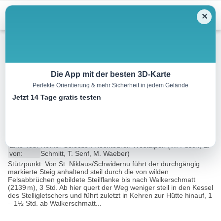
Menu
✕
Hochtour
Die App mit der besten 3D-Karte
Perfekte Orientierung & mehr Sicherheit in jedem Gelände
Brunegghorn, 3833 m,
Jetzt 14 Tage gratis testen
Überschreitung
20.8 km
16:00 h
m
m
Eine Tour
Rother Selection Hochtouren Westalpen (W. Pusch, E.
von:
Schmitt, T. Senf, M. Waeber)
Stützpunkt: Von St. Niklaus/Schwidernu führt der durchgängig
markierte Steig anhaltend steil durch die von wilden
Felsabbrüchen gebildete Steilflanke bis nach Walkerschmatt
(2139 m), 3 Std. Ab hier quert der Weg weniger steil in den Kessel
des Stelligletschers und führt zuletzt in Kehren zur Hütte hinauf, 1
– 1½ Std. ab Walkerschmatt...