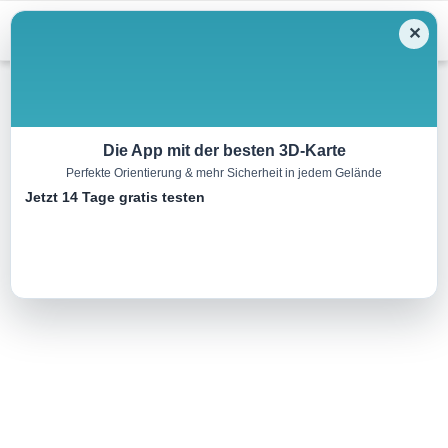
Menu
✕
Bergwandern
Die App mit der besten 3D-Karte
Perfekte Orientierung & mehr Sicherheit in jedem Gelände
Brünnstein
Jetzt 14 Tage gratis testen
11.0 km
05:00 h
681 m
681 m
Eine Tour von:
BayernCloud Tourismus
Klassische Aussichtskanzel oberhalb des Inntals...