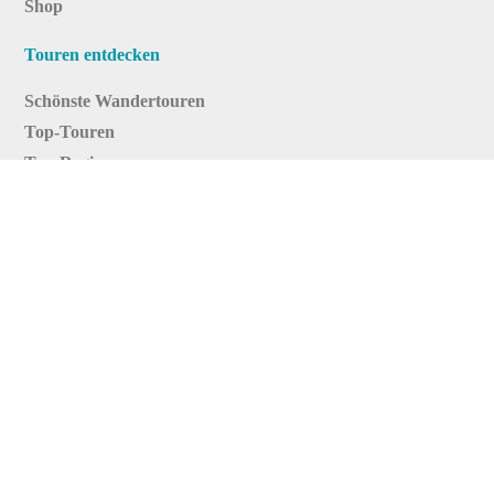
Shop
Touren entdecken
Schönste Wandertouren
Top-Touren
Top-Regionen
Skitouren
Infos & Service
News
FAQs
Über uns
RealityMaps
Team
Jobs