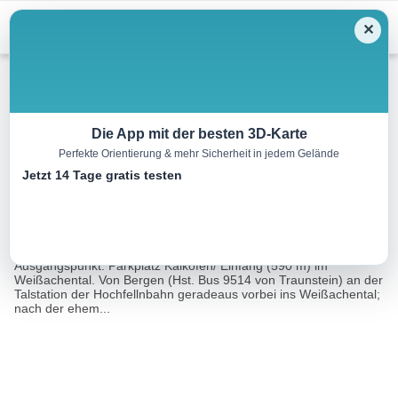
Menu
✕
Wandern
Die App mit der besten 3D-Karte
Perfekte Orientierung & mehr Sicherheit in jedem Gelände
Bründlingalm, 1165 m
Jetzt 14 Tage gratis testen
8.7 km
03:00 h
543 m
543 m
Eine Tour
Rother Wanderführer Chiemsee (Gerhard
von:
Hirtlreiter)
Ausgangspunkt: Parkplatz Kalkofen/ Einfang (590 m) im
Weißachental. Von Bergen (Hst. Bus 9514 von Traunstein) an der
Talstation der Hochfellnbahn geradeaus vorbei ins Weißachental;
nach der ehem...