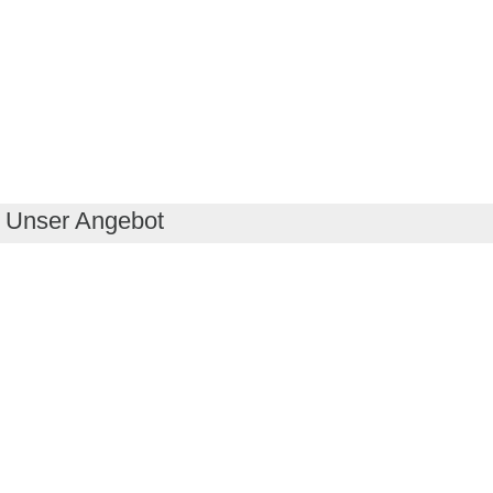
Unser Angebot
RealityMaps App
Tourenplaner
Touren finden
Shop
Touren entdecken
Schönste Wandertouren
Top-Touren