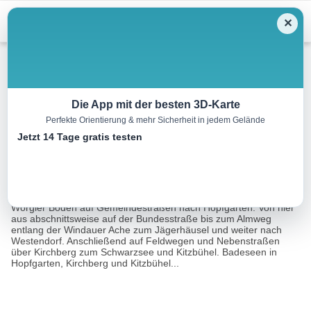
Menu
✕
Mountainbike
Die App mit der besten 3D-Karte
Perfekte Orientierung & mehr Sicherheit in jedem Gelände
Brixental
Jetzt 14 Tage gratis testen
40.8 km
03:00 h
m
m
Eine Tour von:
3D RealityMaps GmbH
Leichte, familienfreundliche Strecke mit mäßigen Anstiegen. Vom
Wörgler Boden auf Gemeindestraßen nach Hopfgarten. Von hier
aus abschnittsweise auf der Bundesstraße bis zum Almweg
entlang der Windauer Ache zum Jägerhäusel und weiter nach
Westendorf. Anschließend auf Feldwegen und Nebenstraßen
über Kirchberg zum Schwarzsee und Kitzbühel. Badeseen in
Hopfgarten, Kirchberg und Kitzbühel...