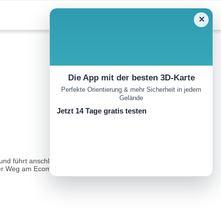
✕
Die App mit der besten 3D-Karte
Perfekte Orientierung & mehr Sicherheit in jedem
Gelände
Jetzt 14 Tage gratis testen
nd führt anschließend entlang des Lac Saint Michel nach Norden
der Weg am Ecomusée du Youdig in Kervéguénet vorbeiführt...