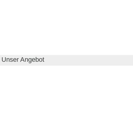
Unser Angebot
RealityMaps App
Tourenplaner
Touren finden
Shop
Touren entdecken
Schönste Wandertouren
Top-Touren