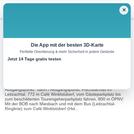
Menu
✕
Schneeschuh
Die App mit der besten 3D-Karte
Perfekte Orientierung & mehr Sicherheit in jedem Gelände
Breitenstein, 1622 m
Jetzt 14 Tage gratis testen
6.5 km
04:15 h
855 m
855 m
Eine Tour
Rother Wanderführer Münchner Berge (Evamaria
von:
Wecker)
Ausgangspunkt: Talort / Ausgangspunkt: Fischbachau im
Leitzachtal, 772 m.Café Winklstüberl, vom Gästeparkplatz bis
zum beschilderten Tourengeherparkplatz fahren, 800 m.ÖPNV:
Mit der BOB nach Miesbach und mit dem Bus (Leitzachtal-
Ringlinie) zum Café Winklstüberl (Hst...