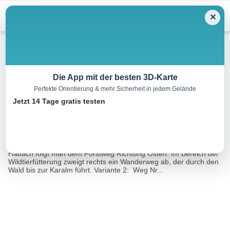
Menu
✕
Wandern
Die App mit der besten 3D-Karte
Perfekte Orientierung & mehr Sicherheit in jedem Gelände
Bramberg: Karalm
Jetzt 14 Tage gratis testen
5.3 km
02:30 h
743 m
m
Eine Tour von:
Outdooractive
Varianten 1: Weg Nr. 932C Vom Hotel Grundlhof im Ortsteil
Habach folgt man dem Forstweg Richtung Osten. Im Bereich der
Wildtierfütterung zweigt rechts ein Wanderweg ab, der durch den
Wald bis zur Karalm führt. Variante 2: Weg Nr...