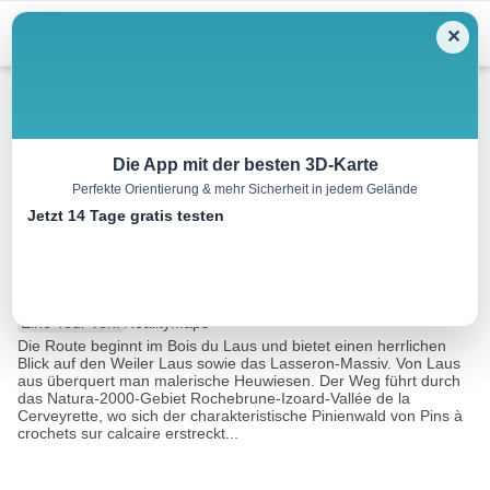
Menu
✕
Wandern
Die App mit der besten 3D-Karte
Perfekte Orientierung & mehr Sicherheit in jedem Gelände
Botanischer Pfad von
Jetzt 14 Tage gratis testen
Cervieres
4.3 km
01:30 h
226 m
103 m
Eine Tour von:
RealityMaps
Die Route beginnt im Bois du Laus und bietet einen herrlichen
Blick auf den Weiler Laus sowie das Lasseron-Massiv. Von Laus
aus überquert man malerische Heuwiesen. Der Weg führt durch
das Natura-2000-Gebiet Rochebrune-Izoard-Vallée de la
Cerveyrette, wo sich der charakteristische Pinienwald von Pins à
crochets sur calcaire erstreckt...