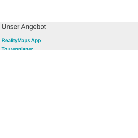
Unser Angebot
RealityMaps App
Tourenplaner
Touren finden
Shop
Touren entdecken
Schönste Wandertouren
Top-Touren
Top-Regionen
Skitouren
Infos & Service