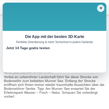
Menu
✕
Radtour
Die App mit der besten 3D-Karte
Perfekte Orientierung & mehr Sicherheit in jedem Gelände
Bodenwöhrer Radweg 1 –
Jetzt 14 Tage gratis testen
Murner See & zurück!
33.6 km
02:30 h
16894 m
16555 m
Eine Tour von:
Landkreis Cham
Vorbei an unberührter Landschaft führt Sie diese Strecke von
Bodenwöhr zum beliebten Murner See. Entlang der Strecke
eröffnen sich Ihnen immer wieder traumhafte Aussichten über die
Bodenwöhrer Senke. Tipp: Am Murner See erwartet Sie der
Erlebnispark Wasser – Fisch – Natur. Schauen Sie unbedingt
vorbei!..