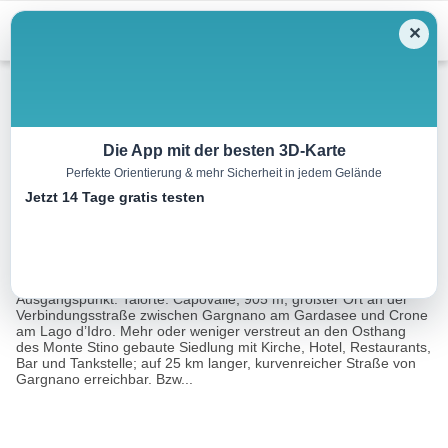
Menu
✕
Wandern
Die App mit der besten 3D-Karte
Perfekte Orientierung & mehr Sicherheit in jedem Gelände
Bocca Cocca, 1327 m
Jetzt 14 Tage gratis testen
6.1 km
02:15 h
341 m
341 m
Eine Tour
Rother Wanderführer Gardaseeberge (Heinrich
von:
Bauregger)
Ausgangspunkt: Talorte: Capovalle, 905 m; größter Ort an der
Verbindungsstraße zwischen Gargnano am Gardasee und Crone
am Lago d’Idro. Mehr oder weniger verstreut an den Osthang
des Monte Stino gebaute Siedlung mit Kirche, Hotel, Restaurants,
Bar und Tankstelle; auf 25 km langer, kurvenreicher Straße von
Gargnano erreichbar. Bzw...