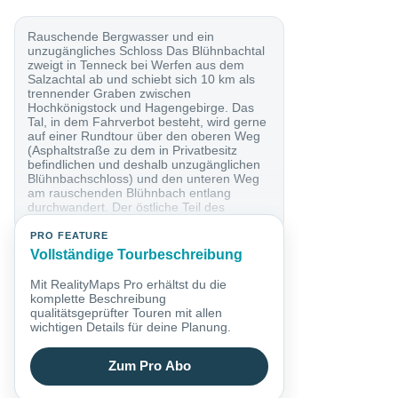
Rauschende Bergwasser und ein
unzugängliches Schloss Das Blühnbachtal
zweigt in Tenneck bei Werfen aus dem
Salzachtal ab und schiebt sich 10 km als
trennender Graben zwischen
Hochkönigstock und Hagengebirge. Das
Tal, in dem Fahrverbot besteht, wird gerne
auf einer Rundtour über den oberen Weg
(Asphaltstraße zu dem in Privatbesitz
befindlichen und deshalb unzugänglichen
Blühnbachschloss) und den unteren Weg
am rauschenden Blühnbach entlang
durchwandert. Der östliche Teil des
unteren Weges ist...
PRO FEATURE
Vollständige Tourbeschreibung
Mit RealityMaps Pro erhältst du die
komplette Beschreibung
qualitätsgeprüfter Touren mit allen
wichtigen Details für deine Planung.
Zum Pro Abo