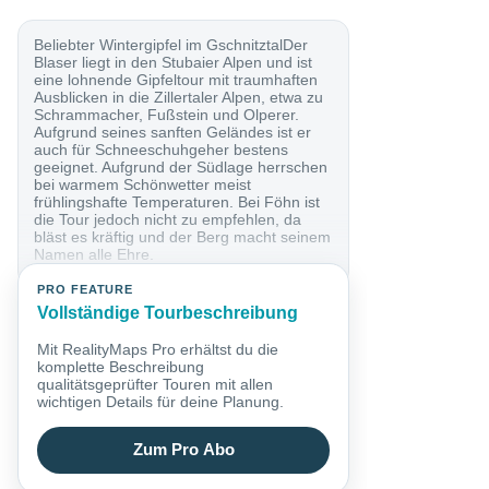
Beliebter Wintergipfel im GschnitztalDer
Blaser liegt in den Stubaier Alpen und ist
eine lohnende Gipfeltour mit traumhaften
Ausblicken in die Zillertaler Alpen, etwa zu
Schrammacher, Fußstein und Olperer.
Aufgrund seines sanften Geländes ist er
auch für Schneeschuhgeher bestens
geeignet. Aufgrund der Südlage herrschen
bei warmem Schönwetter meist
frühlingshafte Temperaturen. Bei Föhn ist
die Tour jedoch nicht zu empfehlen, da
bläst es kräftig und der Berg macht seinem
Namen alle Ehre.
PRO FEATURE
Vollständige Tourbeschreibung
Mit RealityMaps Pro erhältst du die
komplette Beschreibung
qualitätsgeprüfter Touren mit allen
wichtigen Details für deine Planung.
Zum Pro Abo