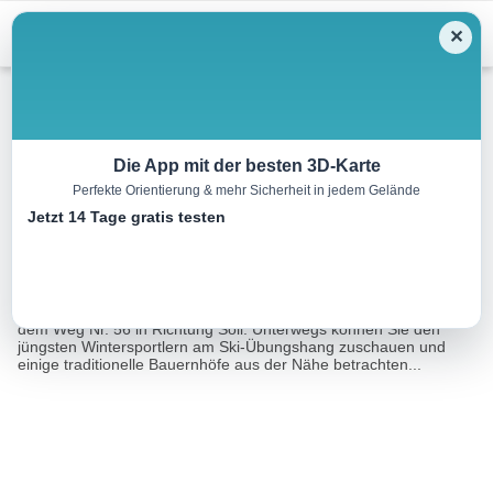
Menu
✕
Winterwandern
Die App mit der besten 3D-Karte
Perfekte Orientierung & mehr Sicherheit in jedem Gelände
Blaikner Winterrunde
Jetzt 14 Tage gratis testen
3.8 km
01:30 h
80 m
80 m
Eine Tour von:
Contwise
Nach Besichtigung der Scheffauer Pfarrkirche spazieren Sie auf
dem Weg Nr. 56 in Richtung Söll. Unterwegs können Sie den
jüngsten Wintersportlern am Ski-Übungshang zuschauen und
einige traditionelle Bauernhöfe aus der Nähe betrachten...