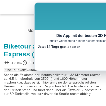
Skip
Menu
to
content
Mountainbike
Die App mit der besten 3D-
Perfekte Orientierung & mehr Sicherheit in 
Biketour zum Gletscher
Jetzt 14 Tage gratis testen
Express (648)
31.3 km
05:10 h
1624 m
1624 m
Eine Tour von:
Outdooractive
Schon die Eckdaten der Mountainbiketour – 32 Kilometer (davon
ca. 6,5 km oberhalb von 2500m) und 1600 Höhenmeter –
machen klar, dass es sich hier um eine der anspruchsvollsten
Herausforderungen in der Region handelt. Die Route startet bei
der Freizeit Arena und führt dann über die Ötztaler Bundesstraße
zur BP Tankstelle, wo kurz davor die Straße rechts abbiegt...