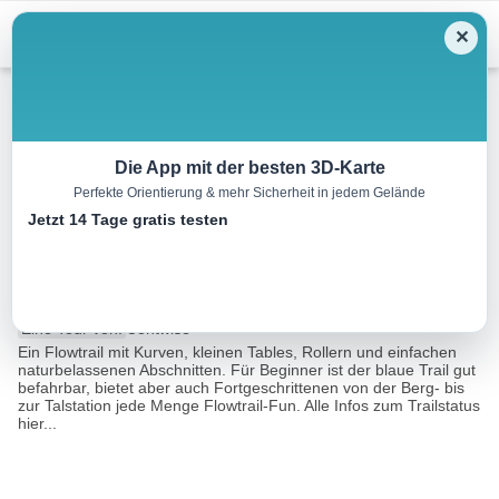
Menu
✕
Radtour
Die App mit der besten 3D-Karte
Perfekte Orientierung & mehr Sicherheit in jedem Gelände
Bikepark Katzenkopf – Kitty
Jetzt 14 Tage gratis testen
Twister Trail
2.1 km
00:15 h
m
220 m
Eine Tour von:
Contwise
Ein Flowtrail mit Kurven, kleinen Tables, Rollern und einfachen
naturbelassenen Abschnitten. Für Beginner ist der blaue Trail gut
befahrbar, bietet aber auch Fortgeschrittenen von der Berg- bis
zur Talstation jede Menge Flowtrail-Fun. Alle Infos zum Trailstatus
hier...