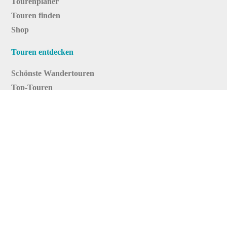
Tourenplaner
Touren finden
Shop
Touren entdecken
Schönste Wandertouren
Top-Touren
Top-Regionen
Skitouren
Infos & Service
News
FAQs
Über uns
RealityMaps