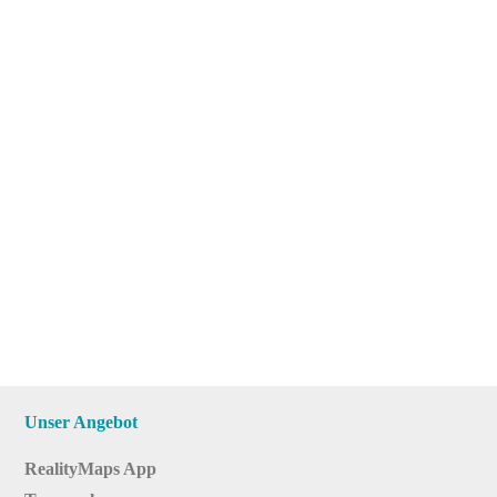
Unser Angebot
RealityMaps App