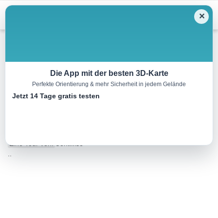
Menu
✕
Mountainbike
Die App mit der besten 3D-Karte
Perfekte Orientierung & mehr Sicherheit in jedem Gelände
Bike & Hike Spiss Bannwald –
Jetzt 14 Tage gratis testen
Muttakopf
6.4 km
02:30 h
m
m
Eine Tour von:
Contwise
..