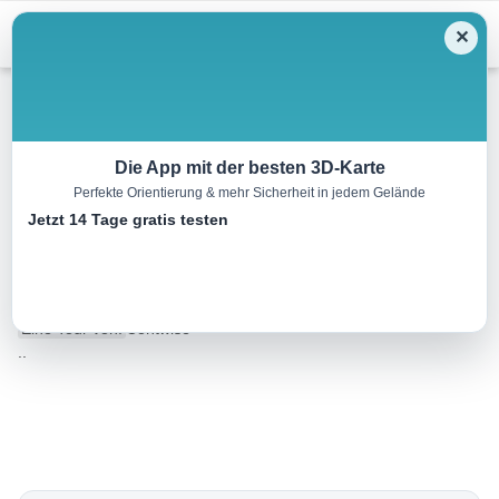
Menu
✕
Mountainbike
Die App mit der besten 3D-Karte
Perfekte Orientierung & mehr Sicherheit in jedem Gelände
Bike & Hike Pfunds – Wand –
Jetzt 14 Tage gratis testen
Toarjoch
7.3 km
05:45 h
m
m
Eine Tour von:
Contwise
..