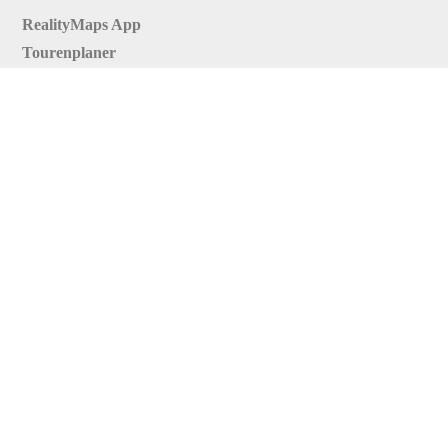
RealityMaps App
Tourenplaner
Touren finden
Shop
Touren entdecken
Schönste Wandertouren
Top-Touren
Top-Regionen
Skitouren
Infos & Service
News
FAQs
Über uns