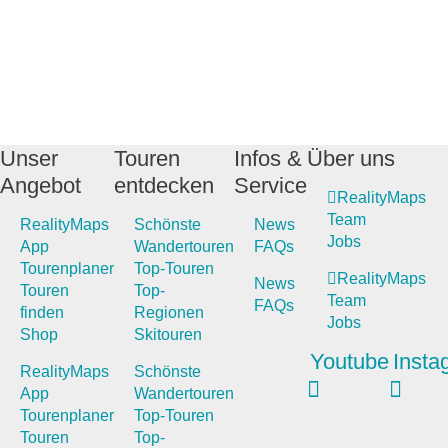
Unser
Touren
Infos &
Über uns
Angebot
entdecken
Service
RealityMaps
Team
RealityMaps
Schönste
News
Jobs
App
Wandertouren
FAQs
Tourenplaner
Top-Touren
RealityMaps
News
Touren
Top-
Team
FAQs
finden
Regionen
Jobs
Shop
Skitouren
Youtube
Insta
RealityMaps
Schönste
App
Wandertouren
Tourenplaner
Top-Touren
Touren
Top-