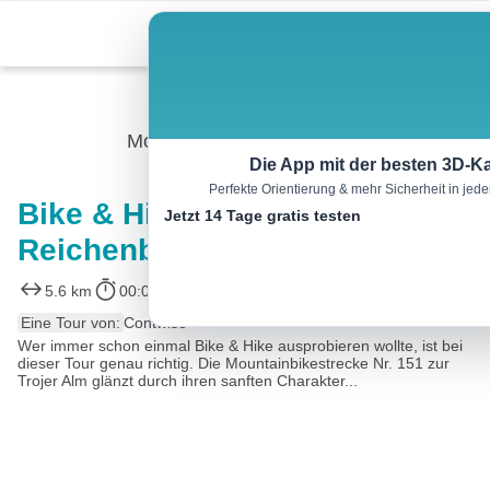
Skip
Menu
to
content
Mountainbike
Die App mit der besten 3D-Ka
Perfekte Orientierung & mehr Sicherheit in je
Bike & Hike Neue
Jetzt 14 Tage gratis testen
Reichenberger Hütte 2.586m
5.6 km
00:00 h
m
m
Eine Tour von:
Contwise
Wer immer schon einmal Bike & Hike ausprobieren wollte, ist bei
dieser Tour genau richtig. Die Mountainbikestrecke Nr. 151 zur
Trojer Alm glänzt durch ihren sanften Charakter...