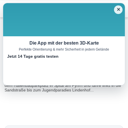
Menu
✕
Wandern
Die App mit der besten 3D-Karte
Perfekte Orientierung & mehr Sicherheit in jedem Gelände
Bike & Hike Großer Pyhrgas
Jetzt 14 Tage gratis testen
8.2 km
03:00 h
940 m
940 m
Eine Tour von:
TOURDATA
BIKE:Relativ kurze, aber knackige Mountainbike Tour!Starte ab
dem Hallenbadparkplatz in Spital am Pyhrn und fahre links in die
Sandstraße bis zum Jugendparadies Lindenhof...