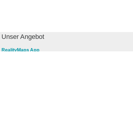
Unser Angebot
RealityMaps App
Tourenplaner
Touren finden
Shop
Touren entdecken
Schönste Wandertouren
Top-Touren
Top-Regionen
Skitouren