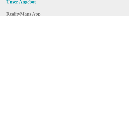
Unser Angebot
RealityMaps App
Tourenplaner
Touren finden
Shop
Touren entdecken
Schönste Wandertouren
Top-Touren
Top-Regionen
Skitouren
Infos & Service
News
FAQs