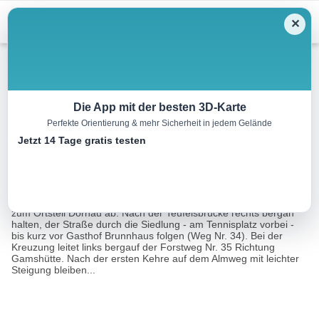
Menu
✕
Mountainbike
Die App mit der besten 3D-Karte
Perfekte Orientierung & mehr Sicherheit in jedem Gelände
Bike & Hike Gamshütte
Jetzt 14 Tage gratis testen
9.4 km
02:53 h
m
m
Eine Tour von:
Contwise
Bei der Bushaltestelle "Teufelsbrücke"zweigt die Zufahrtsstraße
zum Ortsteil Dornau ab. Nach der Teufelsbrücke rechts bergan
halten, der Straße durch die Siedlung - am Tennisplatz vorbei -
bis kurz vor Gasthof Brunnhaus folgen (Weg Nr. 34). Bei der
Kreuzung leitet links bergauf der Forstweg Nr. 35 Richtung
Gamshütte. Nach der ersten Kehre auf dem Almweg mit leichter
Steigung bleiben...