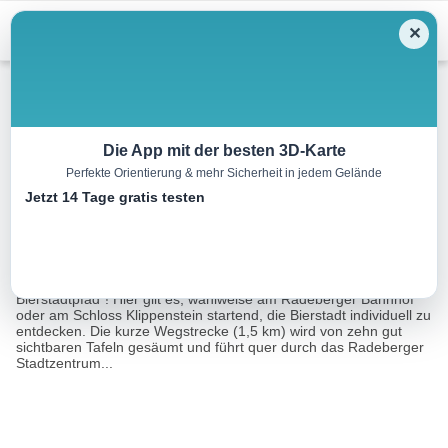
Menu
✕
Wandern
Die App mit der besten 3D-Karte
Perfekte Orientierung & mehr Sicherheit in jedem Gelände
Bierstadtpfad Radeberg
Jetzt 14 Tage gratis testen
1.7 km
00:26 h
18 m
26 m
Eine Tour von:
Sachsen Tourismusnetzwerk, Klaus-Dieter Busse
Ein besonderer Tipp für Individualisten: Der „Radeberger
Bierstadtpfad“! Hier gilt es, wahlweise am Radeberger Bahnhof
oder am Schloss Klippenstein startend, die Bierstadt individuell zu
entdecken. Die kurze Wegstrecke (1,5 km) wird von zehn gut
sichtbaren Tafeln gesäumt und führt quer durch das Radeberger
Stadtzentrum...