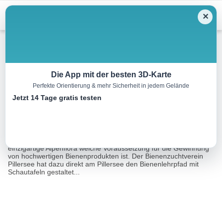
Menu
✕
Wandern
Die App mit der besten 3D-Karte
Perfekte Orientierung & mehr Sicherheit in jedem Gelände
Bienenlehrpfad
Jetzt 14 Tage gratis testen
0.5 km
00:25 h
15 m
m
Eine Tour von:
Contwise
In der ruhigen Landschaft des PillerseeTals findet sich eine
einzigartige Alpenflora welche Voraussetzung für die Gewinnung
von hochwertigen Bienenprodukten ist. Der Bienenzuchtverein
Pillersee hat dazu direkt am Pillersee den Bienenlehrpfad mit
Schautafeln gestaltet...