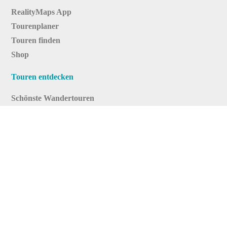
RealityMaps App
Tourenplaner
Touren finden
Shop
Touren entdecken
Schönste Wandertouren
Top-Touren
Top-Regionen
Skitouren
Infos & Service
News
FAQs
Über uns