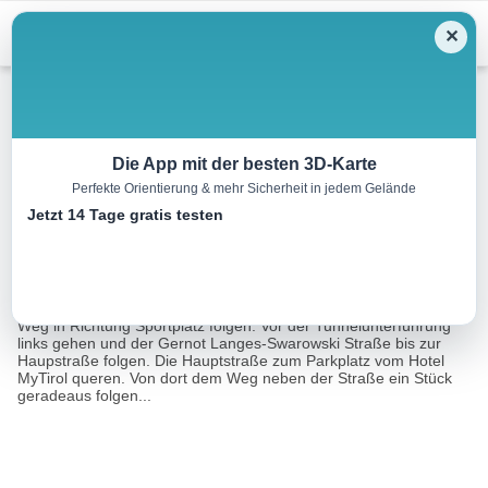
Menu
✕
Winterwandern
Die App mit der besten 3D-Karte
Perfekte Orientierung & mehr Sicherheit in jedem Gelände
Biberwier – Tal
Jetzt 14 Tage gratis testen
2.0 km
00:30 h
24 m
16 m
Eine Tour von:
Contwise
Nach dem Hotel Alpina rechts abbiegen und dem asphaltierten
Weg in Richtung Sportplatz folgen. Vor der Tunnelunterführung
links gehen und der Gernot Langes-Swarowski Straße bis zur
Haupstraße folgen. Die Hauptstraße zum Parkplatz vom Hotel
MyTirol queren. Von dort dem Weg neben der Straße ein Stück
geradeaus folgen...