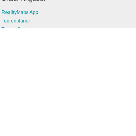
RealityMaps App
Tourenplaner
Touren finden
Shop
Touren entdecken
Schönste Wandertouren
Top-Touren
Top-Regionen
Skitouren
Infos & Service
News
FAQs
Über uns