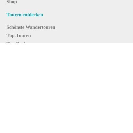
Shop
Touren entdecken
Schönste Wandertouren
Top-Touren
Top-Regionen
Skitouren
Infos & Service
News
FAQs
Über uns
RealityMaps
Team
Jobs