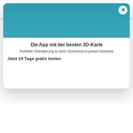
Menu
✕
Wandern
Die App mit der besten 3D-Karte
Perfekte Orientierung & mehr Sicherheit in jedem Gelände
Biberkopf
Jetzt 14 Tage gratis testen
3.8 km
00:00 h
1050 m
m
Eine Tour von:
Contwise
..