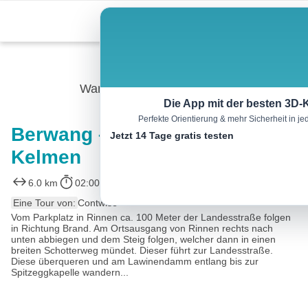
Skip
Menu
to
content
Wandern
Die App mit der besten 3D-
Perfekte Orientierung & mehr Sicherheit in 
Berwang – Von Rinnen nach
Jetzt 14 Tage gratis testen
Kelmen
6.0 km
02:00 h
239 m
111 m
Eine Tour von:
Contwise
Vom Parkplatz in Rinnen ca. 100 Meter der Landesstraße folgen
in Richtung Brand. Am Ortsausgang von Rinnen rechts nach
unten abbiegen und dem Steig folgen, welcher dann in einen
breiten Schotterweg mündet. Dieser führt zur Landesstraße.
Diese überqueren und am Lawinendamm entlang bis zur
Spitzeggkapelle wandern...