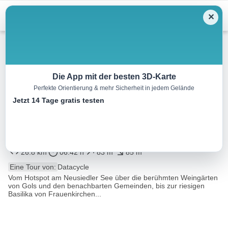
Menu
✕
Wandern
Die App mit der besten 3D-Karte
Perfekte Orientierung & mehr Sicherheit in jedem Gelände
BERNSTEIN TRAIL Ostroute |
Jetzt 14 Tage gratis testen
Etappe 2 | Neusiedl am See –
Frauenkirchen
26.8 km
06:42 h
83 m
85 m
Eine Tour von:
Datacycle
Vom Hotspot am Neusiedler See über die berühmten Weingärten
von Gols und den benachbarten Gemeinden, bis zur riesigen
Basilika von Frauenkirchen...