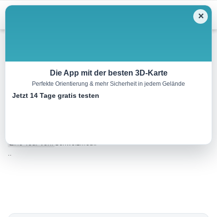
Menu
✕
Schneeschuh
Die App mit der besten 3D-Karte
Perfekte Orientierung & mehr Sicherheit in jedem Gelände
Bergünerstein-
Jetzt 14 Tage gratis testen
Schneeschuhtrail
5.0 km
02:30 h
280 m
280 m
Eine Tour von:
SchweizMobil
..