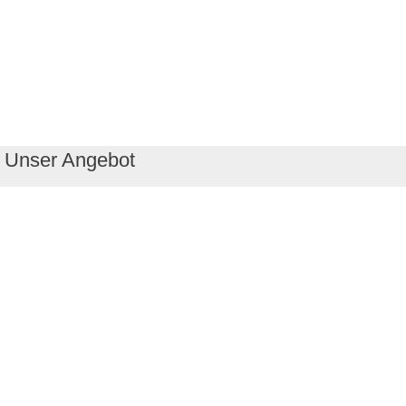
Unser Angebot
RealityMaps App
Tourenplaner
Touren finden
Shop
Touren entdecken
Schönste Wandertouren
Top-Touren
Top-Regionen