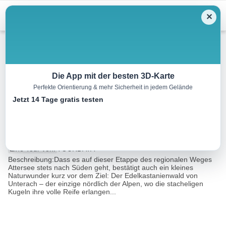
Menu
✕
Wandern
Die App mit der besten 3D-Karte
Perfekte Orientierung & mehr Sicherheit in jedem Gelände
BergeSeen Trail A2: Nußdorf –
Jetzt 14 Tage gratis testen
Unterach
13.4 km
04:05 h
417 m
455 m
Eine Tour von:
TOURDATA
Beschreibung:Dass es auf dieser Etappe des regionalen Weges
Attersee stets nach Süden geht, bestätigt auch ein kleines
Naturwunder kurz vor dem Ziel: Der Edelkastanienwald von
Unterach – der einzige nördlich der Alpen, wo die stacheligen
Kugeln ihre volle Reife erlangen...