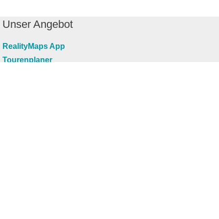
Unser Angebot
RealityMaps App
Tourenplaner
Touren finden
Shop
Touren entdecken
Schönste Wandertouren
Top-Touren
Top-Regionen
Skitouren
Infos & Service
News