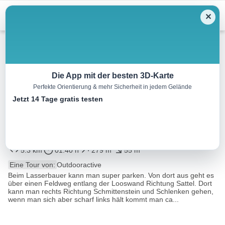
Menu
✕
Wandern
Die App mit der besten 3D-Karte
Perfekte Orientierung & mehr Sicherheit in jedem Gelände
Bergalmen (Nr.:78) Krispl-
Jetzt 14 Tage gratis testen
Gaissau, (Stempelstelle 6
Punkte)
5.3 km
01:40 h
279 m
55 m
Eine Tour von:
Outdooractive
Beim Lasserbauer kann man super parken. Von dort aus geht es
über einen Feldweg entlang der Looswand Richtung Sattel. Dort
kann man rechts Richtung Schmittenstein und Schlenken gehen,
wenn man sich aber scharf links hält kommt man ca...