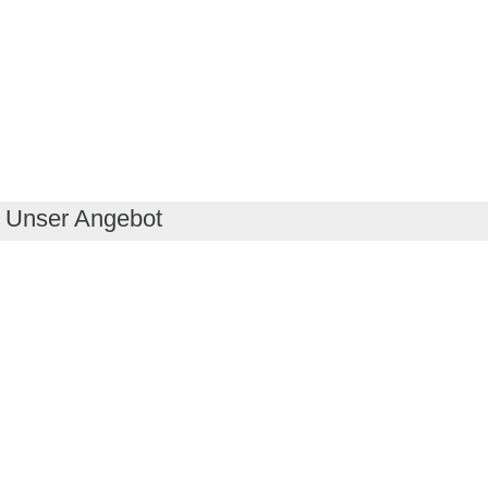
Unser Angebot
RealityMaps App
Tourenplaner
Touren finden
Shop
Touren entdecken
Schönste Wandertouren
Top-Touren