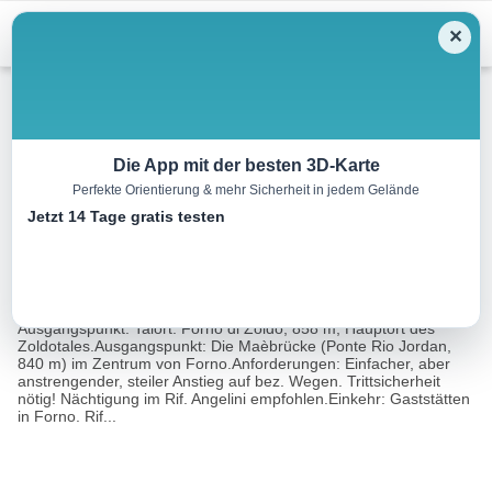
Menu
✕
Wandern
Die App mit der besten 3D-Karte
Perfekte Orientierung & mehr Sicherheit in jedem Gelände
Belvedere, 1964 m
Jetzt 14 Tage gratis testen
11.2 km
05:45 h
1158 m
1158 m
Eine Tour
Rother Wanderführer Dolomiten 7 (Franz
von:
Hauleitner)
Ausgangspunkt: Talort: Forno di Zoldo, 858 m, Hauptort des
Zoldotales.Ausgangspunkt: Die Maèbrücke (Ponte Rio Jordan,
840 m) im Zentrum von Forno.Anforderungen: Einfacher, aber
anstrengender, steiler Anstieg auf bez. Wegen. Trittsicherheit
nötig! Nächtigung im Rif. Angelini empfohlen.Einkehr: Gaststätten
in Forno. Rif...