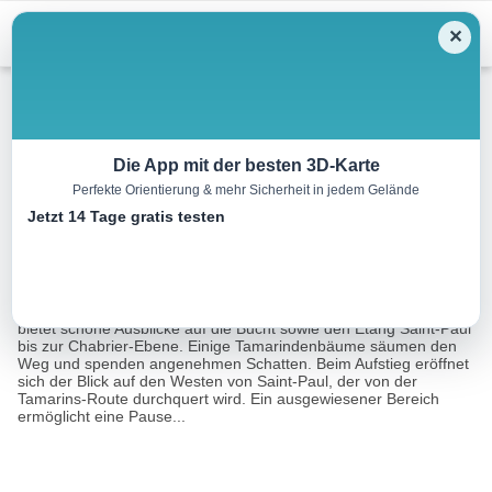
Menu
✕
Wandern
Die App mit der besten 3D-Karte
Perfekte Orientierung & mehr Sicherheit in jedem Gelände
Bellemène Rundgang
Jetzt 14 Tage gratis testen
2.4 km
02:20 h
187 m
187 m
Eine Tour von:
RealityMaps
Der gepflasterte Weg schlängelt sich durch die Savanne und
bietet schöne Ausblicke auf die Bucht sowie den Etang Saint-Paul
bis zur Chabrier-Ebene. Einige Tamarindenbäume säumen den
Weg und spenden angenehmen Schatten. Beim Aufstieg eröffnet
sich der Blick auf den Westen von Saint-Paul, der von der
Tamarins-Route durchquert wird. Ein ausgewiesener Bereich
ermöglicht eine Pause...