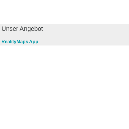
Unser Angebot
RealityMaps App
Tourenplaner
Touren finden
Shop
Touren entdecken
Schönste Wandertouren
Top-Touren
Top-Regionen
Skitouren
Infos & Service