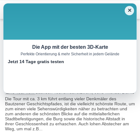
Menu
✕
Wandern
Die App mit der besten 3D-Karte
Perfekte Orientierung & mehr Sicherheit in jedem Gelände
Bautzener Romantik-
Jetzt 14 Tage gratis testen
Rundgang
2.9 km
00:55 h
39 m
43 m
Eine Tour von:
Sachsen Tourismusnetzwerk, Jens-Michael Bierke
Die Tour mit ca. 3 km führt entlang vieler Denkmäler des
Bautzener Geschichtspfades, ist die vielleicht schönste Route, um
zum einen viele Sehenswürdigkeiten näher zu betrachten und
zum anderen die schönsten Blicke auf die mittelalterlichen
Stadtbefestigungen, die Burg sowie die historische Altstadt in
ihrer Geschlossenheit zu erhaschen. Auch lohen Abstecher am
Weg, um mal z.B...