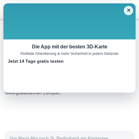
Menu
✕
Wandern
Die App mit der besten 3D-Karte
Perfekte Orientierung & mehr Sicherheit in jedem Gelände
Bartholomä Wallfahrt
Jetzt 14 Tage gratis testen
19.4 km
07:39 h
1548 m
2110 m
Eine Tour von:
Outdooractive
Auf den Spuren der Bartholomä Wallfahrt, eine der ältesten
Gebirgswallfahrten Europas..
Von Maria Alm nach St. Bartholomä am Königssee