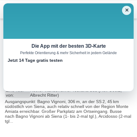
Menu
✕
Wandern
Die App mit der besten 3D-Karte
Perfekte Orientierung & mehr Sicherheit in jedem Gelände
Bagno Vignoni – Castello Ripa
Jetzt 14 Tage gratis testen
d’Orcia
12.2 km
03:30 h
382 m
382 m
Eine Tour
Rother Wanderführer Toskana Süd (Rolf Goetz,
von:
Albrecht Ritter)
Ausgangspunkt: Bagno Vignoni, 306 m, an der SS 2, 45 km
südöstlich von Siena, auch relativ schnell von der Region Monte
Amiata erreichbar. Großer Parkplatz am Ortseingang. Busse
nach Bagno Vignoni ab Siena (1- bis 2-mal tgl.), Arcidosso (2-mal
tgl...