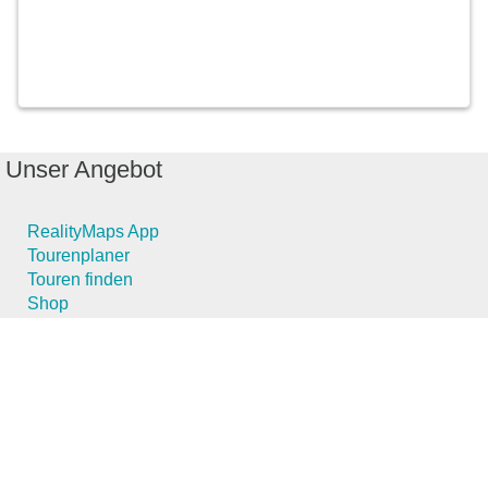
Unser Angebot
RealityMaps App
Tourenplaner
Touren finden
Shop
RealityMaps App
Tourenplaner
Touren finden
Shop
Touren entdecken