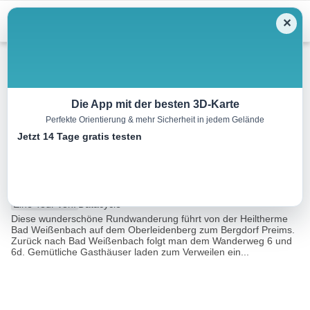
Menu
✕
Wandern
Die App mit der besten 3D-Karte
Perfekte Orientierung & mehr Sicherheit in jedem Gelände
Bad Weißenbach- Kurrundweg
Jetzt 14 Tage gratis testen
1, WegNr, 6e, 6d, 6, 332, 331
11.4 km
03:15 h
622 m
622 m
Eine Tour von:
Datacycle
Diese wunderschöne Rundwanderung führt von der Heiltherme
Bad Weißenbach auf dem Oberleidenberg zum Bergdorf Preims.
Zurück nach Bad Weißenbach folgt man dem Wanderweg 6 und
6d. Gemütliche Gasthäuser laden zum Verweilen ein...