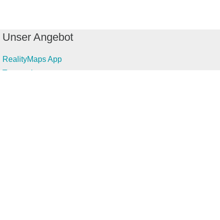
Unser Angebot
RealityMaps App
Tourenplaner
Touren finden
Shop
Touren entdecken
Schönste Wandertouren
Top-Touren
Top-Regionen
Skitouren
Infos & Service