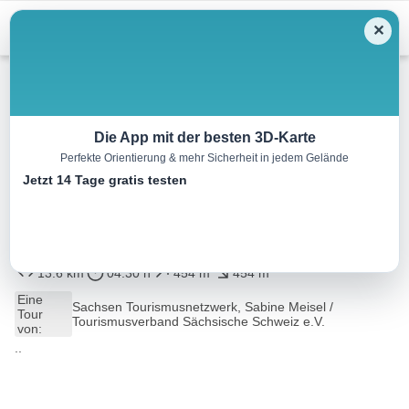
Menu
✕
Wandern
Die App mit der besten 3D-Karte
Perfekte Orientierung & mehr Sicherheit in jedem Gelände
Bad Schandau –
Jetzt 14 Tage gratis testen
Schrammsteinaussicht –
Breite Kluft – Bad Schandau
13.6 km
04:30 h
454 m
454 m
Eine
Sachsen Tourismusnetzwerk, Sabine Meisel /
Tour
Tourismusverband Sächsische Schweiz e.V.
von:
..