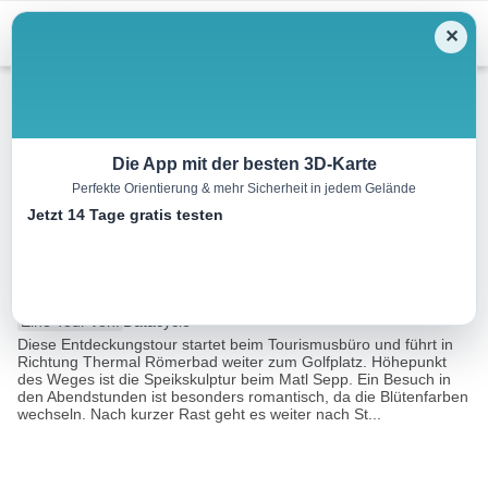
Menu
✕
Wandern
Die App mit der besten 3D-Karte
Perfekte Orientierung & mehr Sicherheit in jedem Gelände
Bad Kleinkirchheim entdecken
Jetzt 14 Tage gratis testen
| NAT 18
23.3 km
08:00 h
900 m
900 m
Eine Tour von:
Datacycle
Diese Entdeckungstour startet beim Tourismusbüro und führt in
Richtung Thermal Römerbad weiter zum Golfplatz. Höhepunkt
des Weges ist die Speikskulptur beim Matl Sepp. Ein Besuch in
den Abendstunden ist besonders romantisch, da die Blütenfarben
wechseln. Nach kurzer Rast geht es weiter nach St...