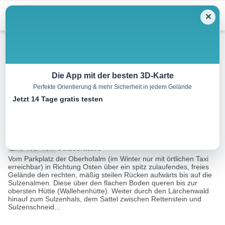
Menu
✕
Skitour
Die App mit der besten 3D-Karte
Perfekte Orientierung & mehr Sicherheit in jedem Gelände
Backcountry Skitour
Jetzt 14 Tage gratis testen
Sulzenschneid
3.4 km
02:45 h
722 m
m
Eine Tour von:
Outdooractive
Vom Parkplatz der Oberhofalm (im Winter nur mit örtlichen Taxi
erreichbar) in Richtung Osten über ein spitz zulaufendes, freies
Gelände den rechten, mäßig steilen Rücken aufwärts bis auf die
Sulzenalmen. Diese über den flachen Boden queren bis zur
obersten Hütte (Wallehenhütte). Weiter durch den Lärchenwald
hinauf zum Sulzenhals, dem Sattel zwischen Rettenstein und
Sulzenschneid...