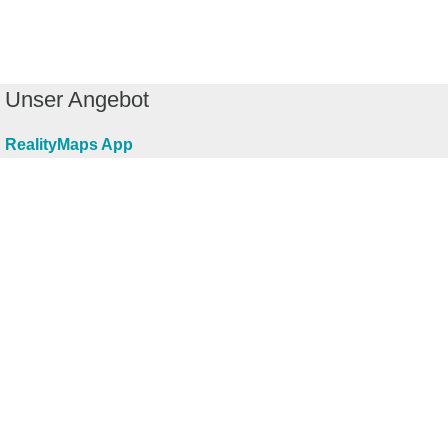
Unser Angebot
RealityMaps App
Tourenplaner
Touren finden
Shop
Touren entdecken
Schönste Wandertouren
Top-Touren
Top-Regionen
Skitouren
Infos & Service