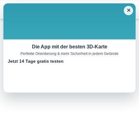
Menu
✕
Wandern
Die App mit der besten 3D-Karte
Perfekte Orientierung & mehr Sicherheit in jedem Gelände
AUFWÄRMRUNDE L7
Jetzt 14 Tage gratis testen
1.8 km
00:15 h
20 m
21 m
Eine Tour von:
TOURDATA
..