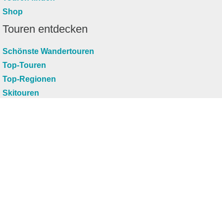
Shop
Touren entdecken
Schönste Wandertouren
Top-Touren
Top-Regionen
Skitouren
Infos & Service
News
FAQs
Über uns
RealityMaps
Team
Jobs